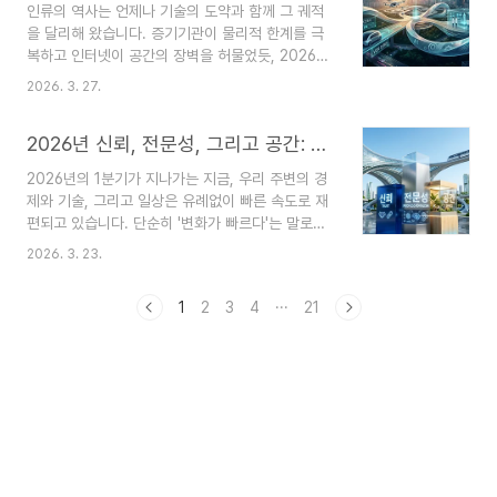
인류의 역사는 언제나 기술의 도약과 함께 그 궤적
반도체와 희토류 등 핵심 전략 자원을 국가 안보와
을 달리해 왔습니다. 증기기관이 물리적 한계를 극
직결시키려는 경향이 강해지면서, 동북아시아의 지
복하고 인터넷이 공간의 장벽을 허물었듯, 2026년
정학적 긴장감도 높아지고 있습니다. 이러한 흐름은
현재 우리는 인공지능과 초연결 인프라가 일상의 표
단순히 국가 간의 패권 다툼을 넘어, 결국 우리의 일
2026. 3. 27.
준이 되는 거대한 문명사적 전환기를 목도하고 있습
상을 지탱하는 산업 전반에 실질적인 변화를 예고하
니다. 본 글은 단순한 기술적 상상을 넘어, 현재 대
고 있습니다. 따라서 거시적인 국제 정세의 변화가
2026년 신뢰, 전문성, 그리고 공간: 우리가 마주한 세 가지 거대한 흐름
한민국 산업 생태계 전반에서 태동하고 있는 거대한
개인의 환..
변화의 물결을 세 가지 핵심 축—지능형 언어모델
2026년의 1분기가 지나가는 지금, 우리 주변의 경
(LLM), 자율주행 인프라, 원격 디지털 헬스케어—
제와 기술, 그리고 일상은 유례없이 빠른 속도로 재
을 중심으로 조망해 봅니다. 1. 핵심 트렌드 (The 3
편되고 있습니다. 단순히 '변화가 빠르다'는 말로는
Core Trends)TREND 01. 빅테크의 거대 언어모
부족한, 패러다임 자체가 바뀌는 변곡점에 서 있는
델(LLM) 전쟁"단순한 대화를 넘어, 스스로 판단하
2026. 3. 23.
느낌입니다. 오늘 글에서는 현재 글로벌 시장과 우
고 행동하는 AI 에이전트의 시대“ 과거의 인공지능
리 삶을 관통하는 세 가지 결정적 키워드를 한번 들
이 묻는 말에만 꼬박꼬박 대답하는 착한 비서..
1
2
3
4
···
21
여다보고자 합니다. 1. 지경학적 신뢰의 시대: '프렌
드 쇼어링(Friend-shoring)'과거 글로벌 분업 구조
의 핵심이 '최저 비용'과 '최대 효율'이었다면, 이제
는 “신뢰할 수 있는 동맹”이 그 자리를 대신하고 있
습니다. 팬데믹과 지정학적 갈등을 거치며 우리는
공급망이 무기화될 수 있다는 사실을 뼈저리게 깨달
았습니다. 산업의 재편: 반도체, 자동차, 배터리 등
국가 국가 경쟁력과 직결된 핵심 산업들..