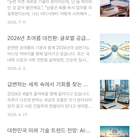
"눈만 뜨면 새로운 기술이 쏟아지는데, 난 늘 제자리
Flow에서 최고의 이미지를 뽑아내는 프롬프트 작
인 것 같아 불안해요.", "남들은 AI를 써서 업무를 자
성법부터, 다운로드 없이 바로 쓰는 드래그 앤 드롭
동화한다는데, 나는 어디서부터 어떻게 시작해야 할
(Drag & Drop) 기술, 그리고 전문가들이 이미지를
지 엄두조차 나지 않습니다." 2026년 7월 현재를
좌/우/중앙방향별로 다르게 생성하여 저장해 두는
2026. 7. 11.
살아가는 우리 모두가 매일같이 마주하는 솔직한 고
디자인적 비밀까지 구체적으로 알아 보겠습니다. 1.
백입니다. 화면 속 대화창을 넘어, 이제는 스스로 목
상상을 현실로: AI가 한눈에 알아듣는 '황금 프롬프
2026년 초여름 대전환: 글로벌 공급망부터 라이프스타일까지, 우리가 주목해야 할 5가지 흐름
표를 세우고 알아서 일을 처리하는 'Agentic AI’ 시
트' 작..
대가 되었습니다. 세상의 변화 속도가 나의 학습 속
완연한 초여름의 기운과 함께 2026년의 상반기도
도보다 수십 배는 빠르게 느껴지는 것은 어쩌면 너
어느덧 막바지를 향해 달려가고 있습니다. 최근 국
무나 당연한 일입니다. 이럴 때 무조건 잠을 줄이고
내외 시장과 사회 전반을 살펴보면, 단순히 일시적
닥치는 대로 유튜브 강의를 보며 정보를 흡수하려는
인 유행을 넘어 우리의 일자리, 주거, 그리고 일상
노력은, 오히려 우리에게 깊은 무력감만을 남기기
2026. 6. 3.
전체를 바꾸는 거대한 구조적 변화들이 동시에 일어
쉽습니다. 지금 우리에게 필요한 것은 모든 AI 툴을
나고 있습니다.글로벌 지정학적 위기 속에서 기업들
마스터하겠다는 무리한 목표가 아니라, 쏟..
급변하는 세계 속에서 기회를 찾는 법: 경제, 기술, 그리고 자기계발
은 생존을 위한 새로운 판짜기에 돌입했고, 기술은
인간의 지시 없이도 스스로 업무를 완결하는 단계로
2026년 4월의 끝자락을 향해 달려가고 있습니다.
진화 중입니다. 이러한 변화 속에서 우리는 어떤 흐
하루가 다르게 변하는 세상의 흐름은 각기 분리되어
름에 올라타야 할까요? 오늘 우리 사회와 경제를 관
있지 않고 서로 긴밀하게 연결되어 있다고 생각합니
통하는 5가지 핵심 트렌드를 통해 미래를 한번 전망
다. 오늘은 우리 사회를 움직이는 네 가지 핵심 키워
해 보겠습니다. 1. 인구·다문화: 인구 감소 시대의 생
2026. 4. 27.
드를 통해, 우리가 지금 어디에 서 있으며 앞으로 무
존 전략, '국경을 넘는 인재'와 '세대 간 돌봄'고령화
엇을 준비해야 할지 함께 생각해 보도록 하겠습니
와 생산가능인구 감소는 이제 더 이상 먼 미래의 경
대한민국 미래 기술 트렌드 전망: AI·모빌리티·헬스케어의 대융합[2026]
다. 1. 자원 민족주의와 동북아 정세의 변화글로벌
고가 ..
시장의 가장 큰 화두는 단연 '자원 민족주의'입니다.