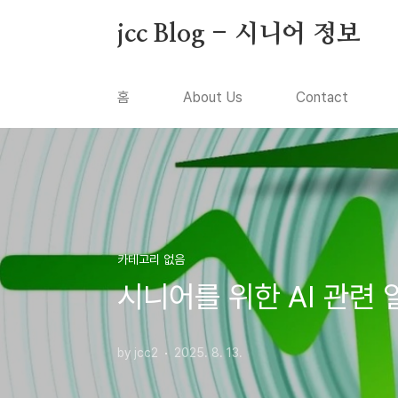
본문 바로가기
jcc Blog - 시니어 정보
홈
About Us
Contact
카테고리 없음
시니어를 위한 AI 관련 
by jcc2
2025. 8. 13.